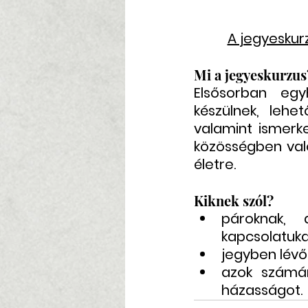
A jegyeskurz
Mi a jegyeskurzus
Elsősorban egyh
készülnek, lehe
valamint ismerk
közösségben való
életre.
Kiknek szól?
pároknak, 
kapcsolatuka
jegyben lévő
azok számár
házasságot.