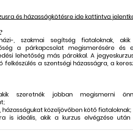
usra és házasságkötésre ide kattintva jelentke
?
ázi-, szakmai segítség fiataloknak, akik
tőség a párkapcsolat megismerésére és elm
edési lehetőség más párokkal. A jegyeskurzu
 felkészülés a szentségi házasságra, a keresz
akik szeretnék jobban megismerni ön
t;
, házasságukat közeljövőben kötő fiataloknak;
a is ideális, akik a kurzus elvégzése után