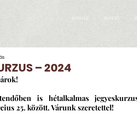
EGYHÁZ
INTÉZŐ
sás
URZUS – 2024
árok!
endőben is hétalkalmas jegyeskurzus
ius 25. között. Várunk szeretettel!