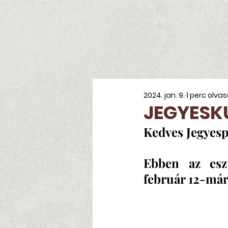
2024. jan. 9.
1 perc olva
JEGYESK
Kedves Jegyesp
Ebben az eszt
február 12-márc