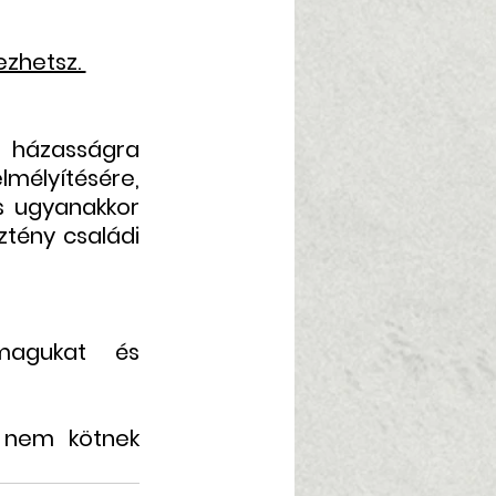
zhetsz. 
 házasságra 
élyítésére, 
s ugyanakkor 
tény családi 
magukat és 
 nem kötnek 