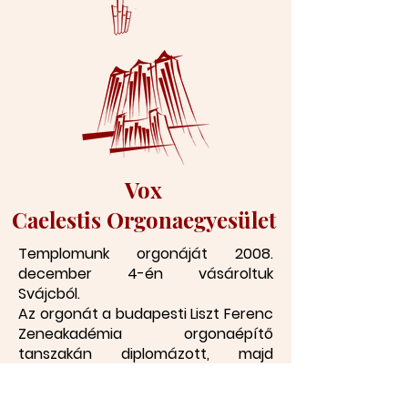
Vox
Caelestis
Orgonaegyesület
Templomunk orgonáját 2008.
december 4-én vásároltuk
Svájcból.
Az o
rgonát a budapesti Liszt Ferenc
Zeneakadémia orgonaépítő
tanszakán diplomázott, majd
Ausztriában és Svájcban
továbbtanuló és dolgozó Lukács