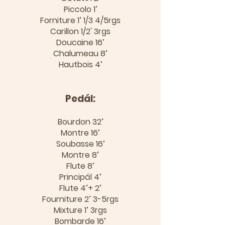
Piccolo 1’
Forniture 1’ 1/3 4/5rgs
Carillon 1/2' 3rgs
Doucaine 16’
Chalumeau 8’
Hautbois 4’
Pedál:
Bourdon 32’
Montre 16’
Soubasse 16’
Montre 8’
Flute 8’
Principál 4’
Flute 4’+ 2’
Fourniture 2’ 3-5rgs
Mixture 1’ 3rgs
Bombarde 16’