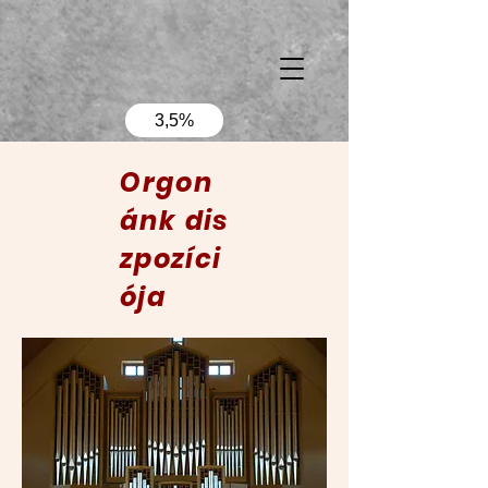
3,5%
Orgon
ánk
dis
zpozíci
ója