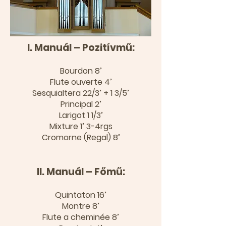
I. Manuál – Pozitívmű:
Bourdon 8’
Flute ouverte 4’
Sesquialtera 22/3’ + 1 3/5’
Principal 2’
Larigot 1 1/3’
Mixture 1’ 3-4rgs
Cromorne (Regal) 8’
II. Manuál – Főmű:
Quintaton 16’
Montre 8’
Flute a cheminée 8’