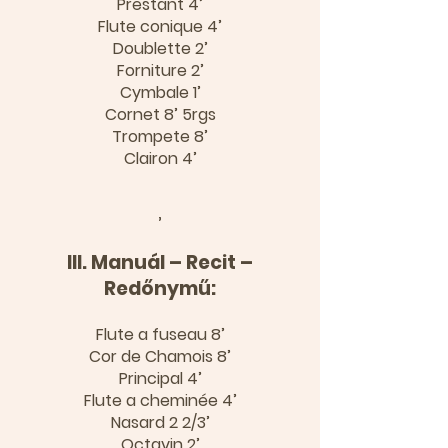
Prestant 4’
Flute conique 4’
Doublette 2’
Forniture 2’
Cymbale 1’
Cornet 8’ 5rgs
Trompete 8’
Clairon 4’
’
III. Manuál – Recit –
Redőnymű:
Flute a fuseau 8’
Cor de Chamois 8’
Principal 4’
Flute a cheminée 4’
Nasard 2 2/3’
Octavin 2’