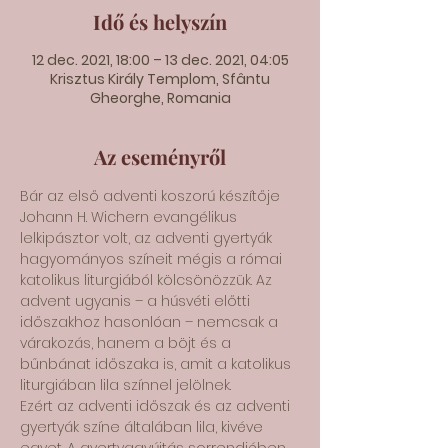
Idő és helyszín
12 dec. 2021, 18:00 – 13 dec. 2021, 04:05
Krisztus Király Templom, Sfântu
Gheorghe, Romania
Az eseményről
Bár az első adventi koszorú készítője 
Johann H. Wichern evangélikus 
lelkipásztor volt, az adventi gyertyák 
hagyományos színeit mégis a római 
katolikus liturgiából kölcsönözzük. Az 
advent ugyanis – a húsvéti előtti 
időszakhoz hasonlóan – nemcsak a 
várakozás, hanem a böjt és a 
bűnbánat időszaka is, amit a katolikus 
liturgiában lila színnel jelölnek.
Ezért az adventi időszak és az adventi 
gyertyák színe általában lila, kivéve 