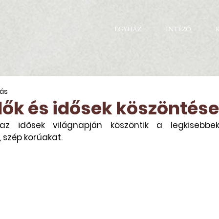
EGYHÁZ
INTÉZŐ
sás
ők és idősek köszöntése
 idősek világnapján köszöntik a legkisebbek
, szép korúakat. 