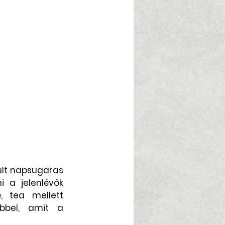
lt napsugaras 
 a jelenlévők 
 tea mellett 
bbel, amit a 