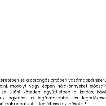
eretében és a borongós októberi vasárnapból sikerü
olni, mosolyt vagy éppen hálakönnyeket előcsalni
se utáni kötetlen együttlétben a kalács, kávé,
tuk egymást a legfontosabbal és legértékese
ásnak adhatunk. Isten éltesse az időseket!