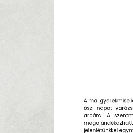
A mai gyerekmise k
őszi napot varázs
arcára. A szentmi
megajándékozhat
jelenlétünkkel egym