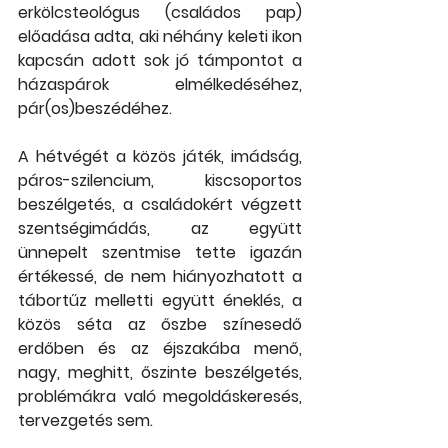
erkölcsteológus (családos pap) 
előadása adta, aki néhány keleti ikon 
kapcsán adott sok jó támpontot a 
házaspárok elmélkedéséhez, 
pár(os)beszédéhez.
A hétvégét a közös játék, imádság, 
páros-szilencium, kiscsoportos 
beszélgetés, a családokért végzett 
szentségimádás, az együtt 
ünnepelt szentmise tette igazán 
értékessé, de nem hiányozhatott a 
tábortűz melletti együtt éneklés, a 
közös séta az őszbe színesedő 
erdőben és az éjszakába menő, 
nagy, meghitt, őszinte beszélgetés, 
problémákra való megoldáskeresés, 
tervezgetés sem.