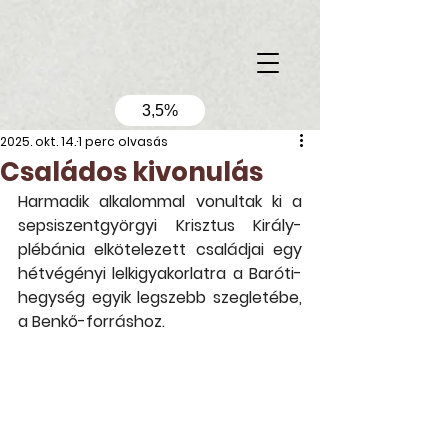
3,5%
2025. okt. 14.
1 perc olvasás
Családos kivonulás
Harmadik alkalommal vonultak ki a 
sepsiszentgyörgyi Krisztus Király-
plébánia elkötelezett családjai egy 
hétvégényi lelkigyakorlatra a Baróti-
hegység egyik legszebb szegletébe, 
a Benkő-forráshoz.