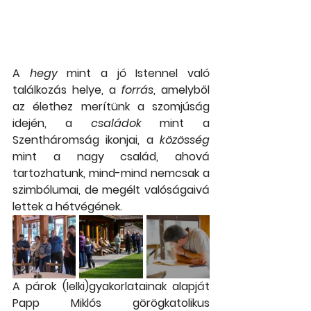
A 
hegy
 mint a jó Istennel való 
találkozás helye, a 
forrás
, amelyből 
az élethez merítünk a szomjúság 
idején, a 
családok
 mint a 
Szentháromság ikonjai, a 
közösség
mint a nagy család, ahová 
tartozhatunk, mind-mind nemcsak a 
szimbólumai, de megélt valóságaivá 
lettek a hétvégének.
A párok (lelki)gyakorlatainak alapját 
Papp Miklós görögkatolikus 